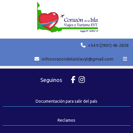
+54 9 (2901) 48-2838
Universal Orlando Resort
infocorazondelaislavyt@gmail.com
Seguinos
Documentación para salir del país
Reclamos