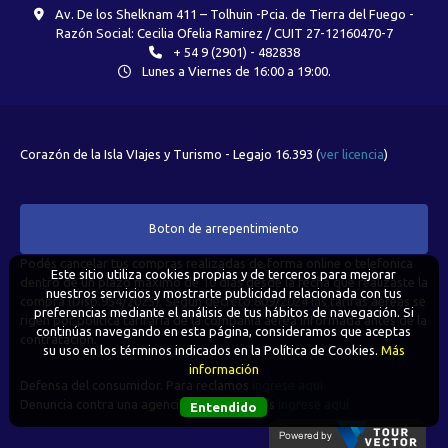
Av. De los Shelknam 411 – Tolhuin -Pcia. de Tierra del Fuego -
Razón Social: Cecilia Ofelia Ramirez / CUIT 27-12160470-7
+ 54 9 (2901) - 482838
Lunes a Viernes de 16:00 a 19:00.
Corazón de la Isla VIajes y Turismo - Legajo 16.393 (
ver licencia
)
Boton de arrepentimiento
Podés cancelar tus compras realizadas de forma online o telefonica
Este sitio utiliza cookies propias y de terceros para mejorar
dentro de un plazo máximo de 10 días desde la fecha que realizaste la
nuestros servicios y mostrarte publicidad relacionada con tus
compra (Disp.954/2025). Según decreto 809/2024 las tarifas aéreas se
preferencias mediante el análisis de tus hábitos de navegación. Si
rigen por política tarifaria de la compañía aérea informada antes de la
continúas navegando en esta página, consideramos que aceptas
contratación.
su uso en los términos indicados en la Política de Cookies.
Más
información
Defensa del consumidor. Para reclamos
ingrese aquí
Denuncia contra una agencia. Para reclamos
ingrese aquí
Entendido