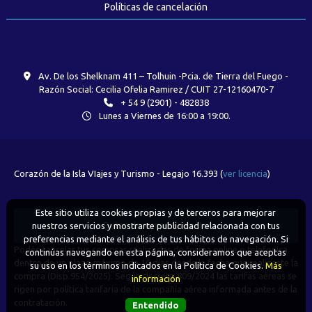
Políticas de cancelación
Av. De los Shelknam 411 – Tolhuin -Pcia. de Tierra del Fuego -
Razón Social: Cecilia Ofelia Ramirez / CUIT 27-12160470-7
+ 54 9 (2901) - 482838
Lunes a Viernes de 16:00 a 19:00.
Corazón de la Isla VIajes y Turismo - Legajo 16.393 (
ver licencia
)
Este sitio utiliza cookies propias y de terceros para mejorar
Boton de arrepentimiento
nuestros servicios y mostrarte publicidad relacionada con tus
preferencias mediante el análisis de tus hábitos de navegación. Si
Podés cancelar tus compras realizadas de forma online o telefonica
continúas navegando en esta página, consideramos que aceptas
dentro de un plazo máximo de 10 días desde la fecha que realizaste la
su uso en los términos indicados en la Política de Cookies.
Más
compra (Disp.954/2025). Según decreto 809/2024 las tarifas aéreas se
información
rigen por política tarifaria de la compañía aérea informada antes de la
contratación.
Entendido