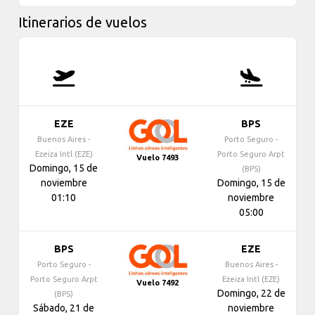
Itinerarios de vuelos
EZE
BPS
Buenos Aires -
Porto Seguro -
Ezeiza Intl (EZE)
Porto Seguro Arpt
Vuelo 7493
Domingo, 15 de
(BPS)
noviembre
Domingo, 15 de
01:10
noviembre
05:00
BPS
EZE
Porto Seguro -
Buenos Aires -
Porto Seguro Arpt
Ezeiza Intl (EZE)
Vuelo 7492
Domingo, 22 de
(BPS)
Sábado, 21 de
noviembre