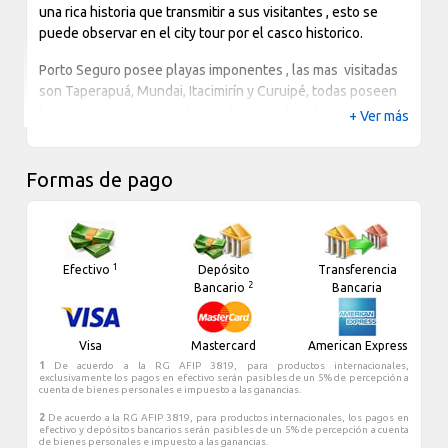
una rica historia que transmitir a sus visitantes , esto se
puede observar en el city tour por el casco historico.
Porto Seguro posee playas imponentes , las mas visitadas
son Taperapuá, Mundai, Itacimirín y Curuipé, todas poseen
barracas y se turnan en las noches para brindar
+ Ver más
maravillosas fiestas. Otro punto neuralgico en la noche es
la Pasarela do alcohol, donde los lugareños montan tiendas
como una feria y venden variados e intensos tragos.
Formas de pago
Porto Seguro cuenta con amplia infraestructura hotelera y
la mayoria de estos hoteles son frente al mar cruzando la
avenida principal. Fiesta, diversión, historia y buenas playas
1
Efectivo
Depósito
Transferencia
es lo que te espera en Porto Seguro
2
Bancario
Bancaria
Visa
Mastercard
American Express
1
De acuerdo a la RG AFIP 3819, para productos internacionales,
exclusivamente los pagos en efectivo serán pasibles de un 5% de percepción a
cuenta de bienes personales e impuesto a las ganancias.
2
De acuerdo a la RG AFIP 3819, para productos internacionales, los pagos en
efectivo y depósitos bancarios serán pasibles de un 5% de percepción a cuenta
de bienes personales e impuesto a las ganancias.