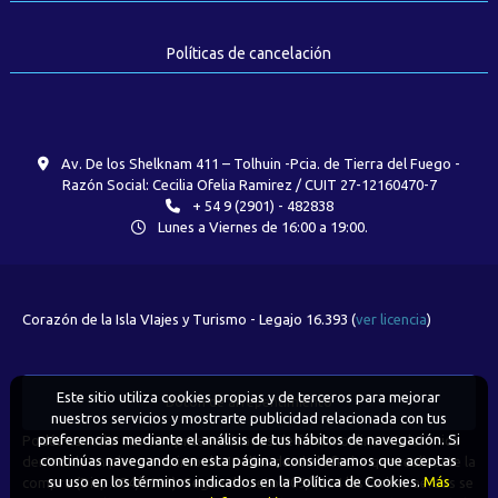
Políticas de cancelación
Av. De los Shelknam 411 – Tolhuin -Pcia. de Tierra del Fuego -
Razón Social: Cecilia Ofelia Ramirez / CUIT 27-12160470-7
+ 54 9 (2901) - 482838
Lunes a Viernes de 16:00 a 19:00.
Corazón de la Isla VIajes y Turismo - Legajo 16.393 (
ver licencia
)
Este sitio utiliza cookies propias y de terceros para mejorar
Boton de arrepentimiento
nuestros servicios y mostrarte publicidad relacionada con tus
preferencias mediante el análisis de tus hábitos de navegación. Si
Podés cancelar tus compras realizadas de forma online o telefonica
continúas navegando en esta página, consideramos que aceptas
dentro de un plazo máximo de 10 días desde la fecha que realizaste la
su uso en los términos indicados en la Política de Cookies.
Más
compra (Disp.954/2025). Según decreto 809/2024 las tarifas aéreas se