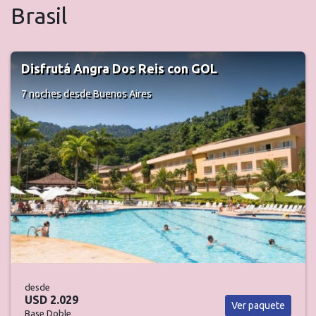
Brasil
Viví Salvador con SKY
7 noches
desde Buenos Aires
desde
USD 1.242
Ver paquete
Base Doble