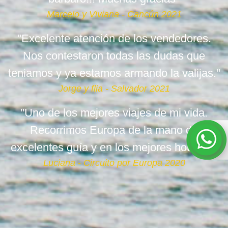
Marcelo y Viviana - Cancún 2021
"Excelente atención de los vendedores.
Nos contestaron todas las dudas que
teniamos y ya estamos armando la valijas."
Jorge y flia - Salvador 2021
"Uno de los mejores viajes de mi vida.
Recorrimos Europa de la mano de
excelentes guía y en los mejores hoteles."
Luciana - Circuito por Europa 2020