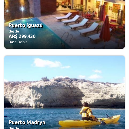
Puerto Iguazú
desde
AR$ 299.430
Base Doble
Puerto Madryn
desde