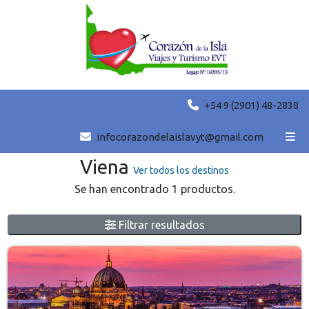
+54 9 (2901) 48-2838
Grupales destacadas
infocorazondelaislavyt@gmail.com
Viena
Ver todos los destinos
Se han encontrado 1 productos.
Filtrar resultados