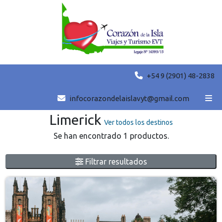
+54 9 (2901) 48-2838
Grupales destacadas
infocorazondelaislavyt@gmail.com
Limerick
Ver todos los destinos
Se han encontrado 1 productos.
Filtrar resultados